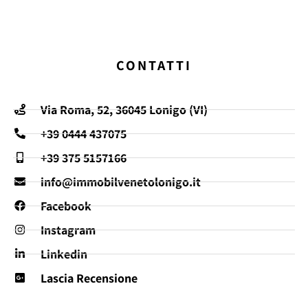
CONTATTI
Via Roma, 52, 36045 Lonigo (VI)
+39 0444 437075
+39 375 5157166
info@immobilvenetolonigo.it
Facebook
Instagram
Linkedin
Lascia Recensione