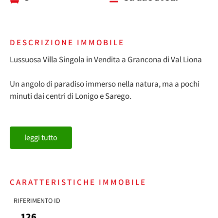
DESCRIZIONE IMMOBILE
Lussuosa Villa Singola in Vendita a Grancona di Val Liona
Un angolo di paradiso immerso nella natura, ma a pochi
minuti dai centri di Lonigo e Sarego.
In fase di finiture intene, questa esclusiva villa singola è la
soluzione perfetta per chi desidera vivere in totale privacy,
leggi tutto
senza rinunciare alla comodità e alla vicinanza ai
principali servizi.
La sua posizione collinare, circondata da verdi paesaggi, è
ideale per chi cerca un rifugio lontano dal caos, ma
CARATTERISTICHE IMMOBILE
comunque ben collegato.
RIFERIMENTO ID
126
Caratteristiche principali dell’immobile: