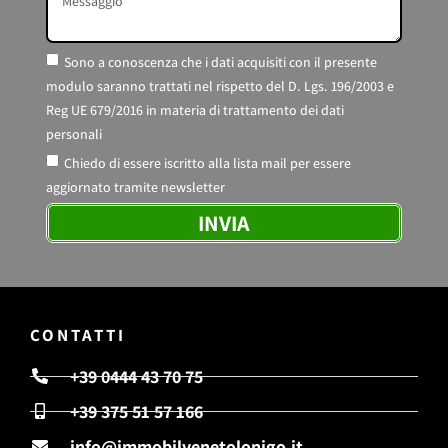
Sono a conoscenza che i dati acquisiti con il presente
modulo saranno trattati nel rispetto del D. Lgs. 196/2003 e
Reg UE 679/2016 in materia di trattamento dei dati
personali
Chiedo di essere iscritto alla lista mail per essere
aggiornato tramite newsletter
INVIA
CONTATTI
+39 0444 43 70 75
+39 375 51 57 166
info@immobilvenetolonigo.it