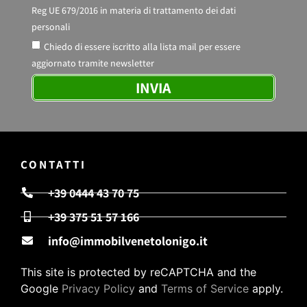
Reg UE 679/2016 in materia di trattamento dei dati
personali
Chiedo di essere iscritto alla lista mail per essere
aggiornato tramite newsletter
INVIA
CONTATTI
+39 0444 43 70 75
+39 375 51 57 166
info@immobilvenetolonigo.it
This site is protected by reCAPTCHA and the
Google
Privacy Policy
and
Terms of Service
apply.