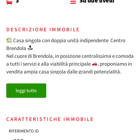
3
Su due livelli
DESCRIZIONE IMMOBILE
Casa singola con doppia unità indipendente  Centro
Brendola
Nel cuore di Brendola, in posizione centralissima e comoda
a tutti i servizi e alla viabilità principale
, proponiamo in
vendita ampia casa singola dalle grandi potenzialità.
Punto di forza assoluto: l’immobile si presta
leggi tutto
perfettamente alla realizzazione di due abitazioni
completamente indipendenti, ciascuna con proprio
accesso, soluzione ideale per:
– nuclei familiari distinti
CARATTERISTICHE IMMOBILE
– genitori/figli
RIFERIMENTO ID
– investimento con doppia rendita