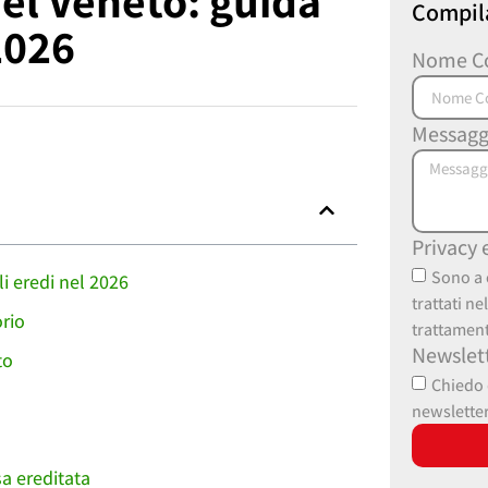
el Veneto: guida
Compila
 2026
Nome C
Messagg
Privacy 
Sono a 
i eredi nel 2026
trattati n
orio
trattament
Newslet
to
Chiedo d
newslette
a ereditata